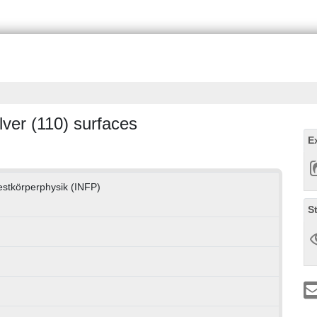
lver (110) surfaces
E
Festkörperphysik (INFP)
S