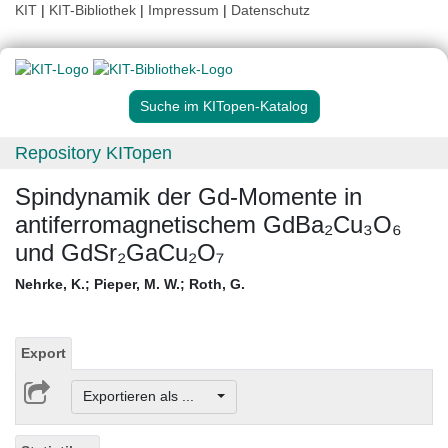
KIT
|
KIT-Bibliothek
|
Impressum
|
Datenschutz
Suche im KITopen-Katalog
Repository KITopen
Spindynamik der Gd-Momente in
antiferromagnetischem GdBa₂Cu₃O₆
und GdSr₂GaCu₂O₇
Nehrke, K.
;
Pieper, M. W.
;
Roth, G.
Export
Exportieren als ...