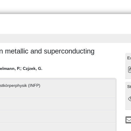
in metallic and superconducting
E
elmann, P.
;
Czjzek, G.
estkörperphysik (INFP)
S