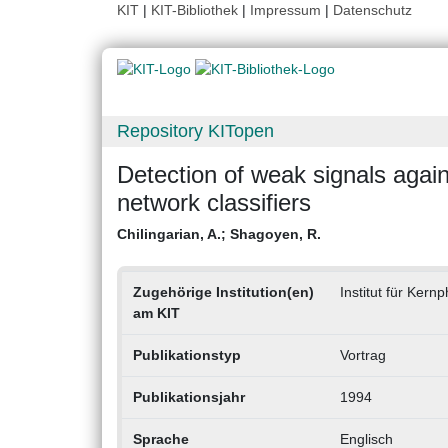
KIT
|
KIT-Bibliothek
|
Impressum
|
Datenschutz
Repository KITopen
Detection of weak signals agai
network classifiers
Chilingarian, A.
;
Shagoyen, R.
Zugehörige Institution(en)
Institut für Kernp
am KIT
Publikationstyp
Vortrag
Publikationsjahr
1994
Sprache
Englisch