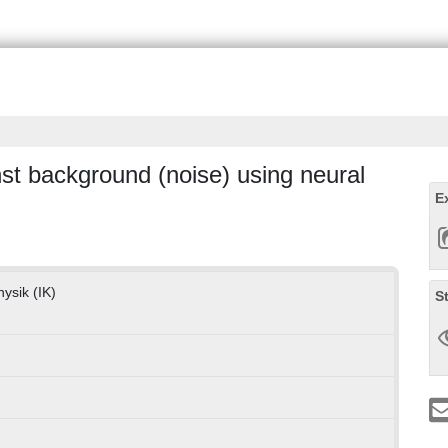
nst background (noise) using neural
E
hysik (IK)
S