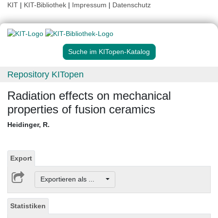
KIT
|
KIT-Bibliothek
|
Impressum
|
Datenschutz
Suche im KITopen-Katalog
Repository KITopen
Radiation effects on mechanical
properties of fusion ceramics
Heidinger, R.
Export
Exportieren als ...
Statistiken