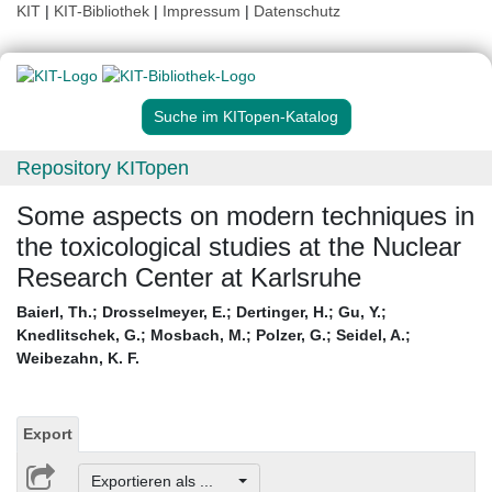
KIT
|
KIT-Bibliothek
|
Impressum
|
Datenschutz
Suche im KITopen-Katalog
Repository KITopen
Some aspects on modern techniques in
the toxicological studies at the Nuclear
Research Center at Karlsruhe
Baierl, Th.
;
Drosselmeyer, E.
;
Dertinger, H.
;
Gu, Y.
;
Knedlitschek, G.
;
Mosbach, M.
;
Polzer, G.
;
Seidel, A.
;
Weibezahn, K. F.
Export
Exportieren als ...