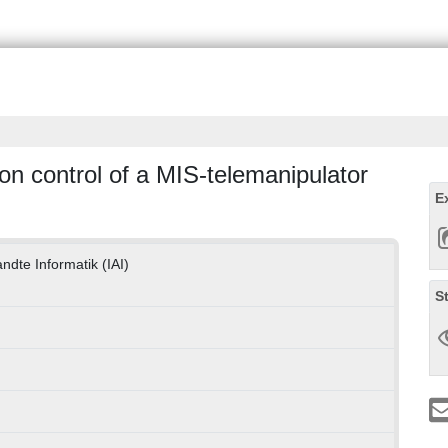
on control of a MIS-telemanipulator
E
andte Informatik (IAI)
S