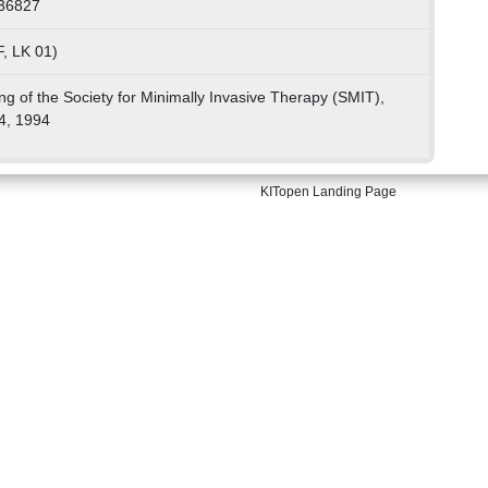
036827
, LK 01)
ng of the Society for Minimally Invasive Therapy (SMIT),
-4, 1994
KITopen Landing Page