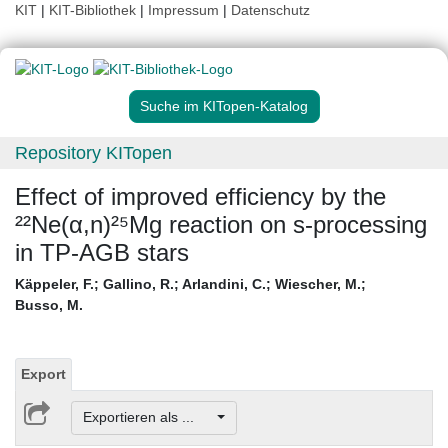
KIT
|
KIT-Bibliothek
|
Impressum
|
Datenschutz
Suche im KITopen-Katalog
Repository KITopen
Effect of improved efficiency by the
²²Ne(α,n)²⁵Mg reaction on s-processing
in TP-AGB stars
Käppeler, F.
;
Gallino, R.
;
Arlandini, C.
;
Wiescher, M.
;
Busso, M.
Export
Exportieren als ...