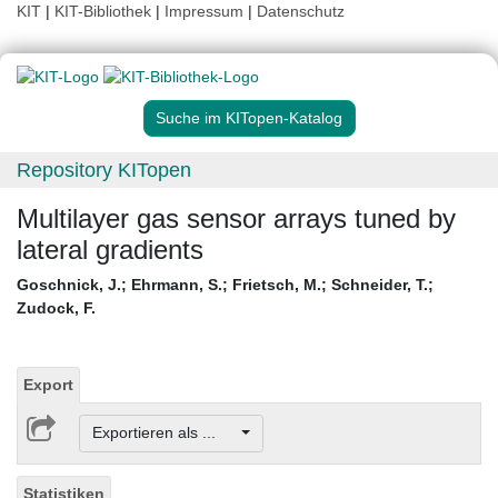
KIT
|
KIT-Bibliothek
|
Impressum
|
Datenschutz
Suche im KITopen-Katalog
Repository KITopen
Multilayer gas sensor arrays tuned by
lateral gradients
Goschnick, J.
;
Ehrmann, S.
;
Frietsch, M.
;
Schneider, T.
;
Zudock, F.
Export
Exportieren als ...
Statistiken