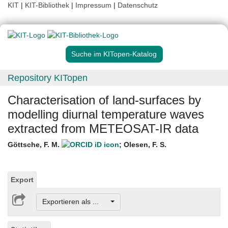
KIT
|
KIT-Bibliothek
|
Impressum
|
Datenschutz
Suche im KITopen-Katalog
Repository KITopen
Characterisation of land-surfaces by
modelling diurnal temperature waves
extracted from METEOSAT-IR data
Göttsche, F. M.
;
Olesen, F. S.
Export
Exportieren als ...