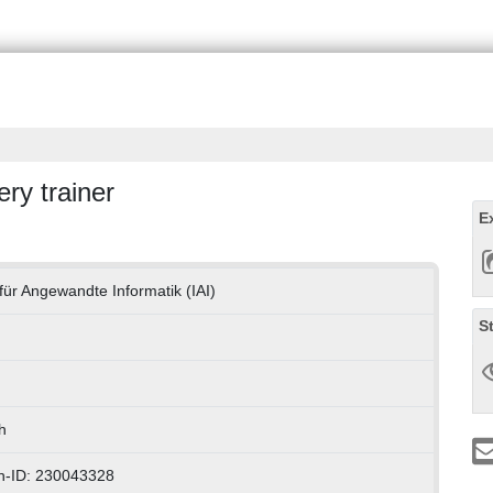
ry trainer
E
t für Angewandte Informatik (IAI)
S
h
n-ID: 230043328