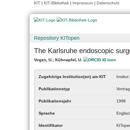
KIT
|
KIT-Bibliothek
|
Impressum
|
Datenschutz
Repository KITopen
The Karlsruhe endoscopic surge
Voges, U.
;
Kühnapfel, U.
Zugehörige Institution(en) am KIT
Institu
Publikationstyp
Vortrag
Publikationsjahr
1998
Sprache
Englisc
Identifikator
KITope