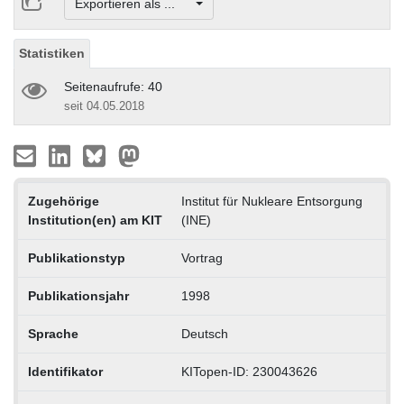
Exportieren als ...
Statistiken
Seitenaufrufe: 40
seit 04.05.2018
Zugehörige
Institut für Nukleare Entsorgung
Institution(en) am KIT
(INE)
Publikationstyp
Vortrag
Publikationsjahr
1998
Sprache
Deutsch
Identifikator
KITopen-ID: 230043626