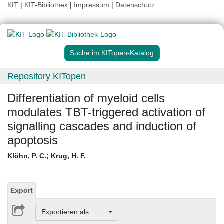
KIT
|
KIT-Bibliothek
|
Impressum
|
Datenschutz
Suche im KITopen-Katalog
Repository KITopen
Differentiation of myeloid cells
modulates TBT-triggered activation of
signalling cascades and induction of
apoptosis
Klöhn, P. C.
;
Krug, H. F.
Export
Exportieren als ...