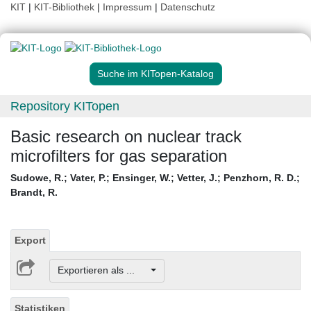
KIT
|
KIT-Bibliothek
|
Impressum
|
Datenschutz
Suche im KITopen-Katalog
Repository KITopen
Basic research on nuclear track
microfilters for gas separation
Sudowe, R.
;
Vater, P.
;
Ensinger, W.
;
Vetter, J.
;
Penzhorn, R. D.
;
Brandt, R.
Export
Exportieren als ...
Statistiken