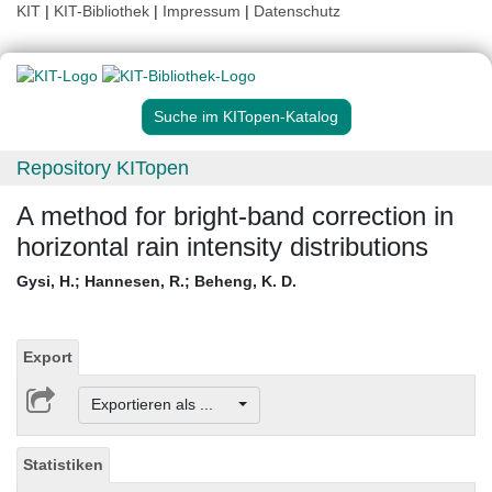
KIT
|
KIT-Bibliothek
|
Impressum
|
Datenschutz
Suche im KITopen-Katalog
Repository KITopen
A method for bright-band correction in
horizontal rain intensity distributions
Gysi, H.
;
Hannesen, R.
;
Beheng, K. D.
Export
Exportieren als ...
Statistiken