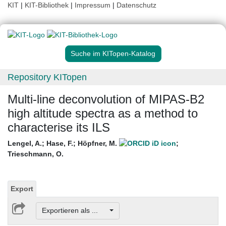
KIT
|
KIT-Bibliothek
|
Impressum
|
Datenschutz
Suche im KITopen-Katalog
Repository KITopen
Multi-line deconvolution of MIPAS-B2
high altitude spectra as a method to
characterise its ILS
Lengel, A.
;
Hase, F.
;
Höpfner, M.
;
Trieschmann, O.
Export
Exportieren als ...