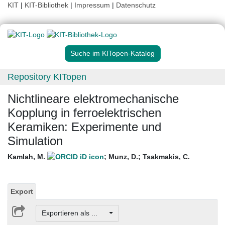
KIT
|
KIT-Bibliothek
|
Impressum
|
Datenschutz
Suche im KITopen-Katalog
Repository KITopen
Nichtlineare elektromechanische
Kopplung in ferroelektrischen
Keramiken: Experimente und
Simulation
Kamlah, M.
;
Munz, D.
;
Tsakmakis, C.
Export
Exportieren als ...