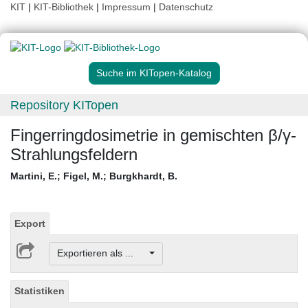
KIT
|
KIT-Bibliothek
|
Impressum
|
Datenschutz
Suche im KITopen-Katalog
Repository KITopen
Fingerringdosimetrie in gemischten β/γ-
Strahlungsfeldern
Martini, E.
;
Figel, M.
;
Burgkhardt, B.
Export
Exportieren als ...
Statistiken