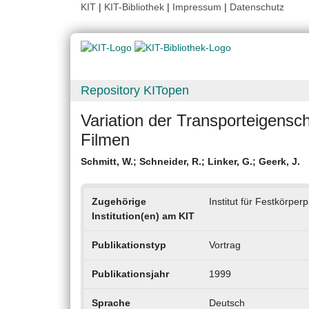
KIT
|
KIT-Bibliothek
|
Impressum
|
Datenschutz
Repository KITopen
Variation der Transporteigens
Filmen
Schmitt, W.
;
Schneider, R.
;
Linker, G.
;
Geerk, J.
Zugehörige
Institut für Festkörperp
Institution(en) am KIT
Publikationstyp
Vortrag
Publikationsjahr
1999
Sprache
Deutsch