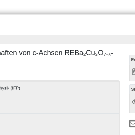
chaften von c-Achsen REBa₂Cu₃O₇₋ₓ-
E
hysik (IFP)
S