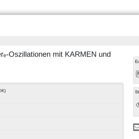
rₑ-Oszillationen mit KARMEN und
E
(IK)
S