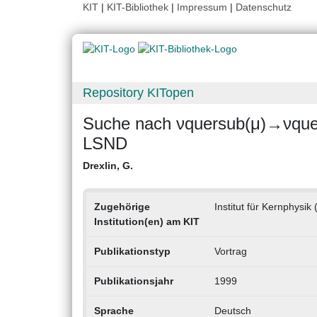
KIT
|
KIT-Bibliothek
|
Impressum
|
Datenschutz
Repository KITopen
Suche nach νquersub(μ)→νque
LSND
Drexlin, G.
Zugehörige
Institut für Kernphysik 
Institution(en) am KIT
Publikationstyp
Vortrag
Publikationsjahr
1999
Sprache
Deutsch