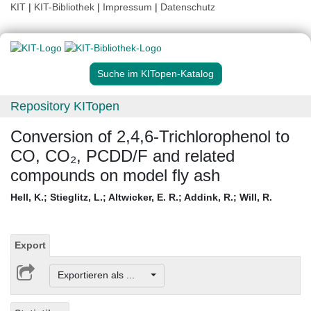
KIT
|
KIT-Bibliothek
|
Impressum
|
Datenschutz
Suche im KITopen-Katalog
Repository KITopen
Conversion of 2,4,6-Trichlorophenol to
CO, CO₂, PCDD/F and related
compounds on model fly ash
Hell, K.
;
Stieglitz, L.
;
Altwicker, E. R.
;
Addink, R.
;
Will, R.
Export
Exportieren als ...