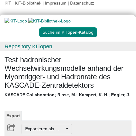
KIT
|
KIT-Bibliothek
|
Impressum
|
Datenschutz
Suche im KITopen-Katalog
Repository KITopen
Test hadronischer
Wechselwirkungsmodelle anhand der
Myontrigger- und Hadronrate des
KASCADE-Zentraldetektors
KASCADE Collaboration
;
Risse, M.
;
Kampert, K. H.
;
Engler, J.
Export
Exportieren als ...