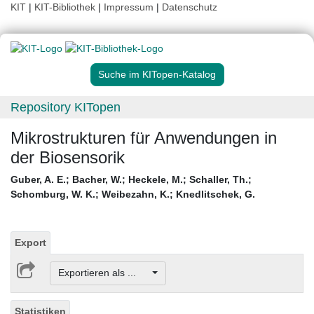
KIT
|
KIT-Bibliothek
|
Impressum
|
Datenschutz
Suche im KITopen-Katalog
Repository KITopen
Mikrostrukturen für Anwendungen in
der Biosensorik
Guber, A. E.
;
Bacher, W.
;
Heckele, M.
;
Schaller, Th.
;
Schomburg, W. K.
;
Weibezahn, K.
;
Knedlitschek, G.
Export
Exportieren als ...
Statistiken