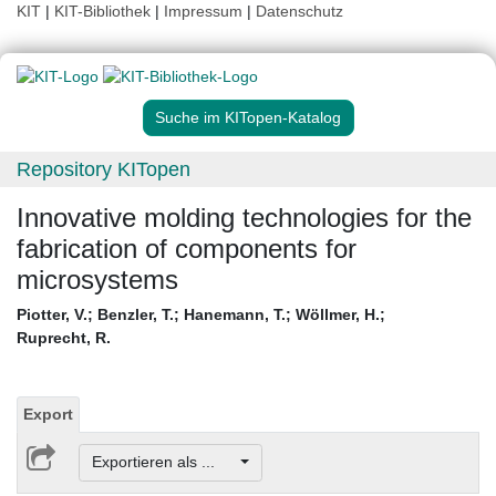
KIT
|
KIT-Bibliothek
|
Impressum
|
Datenschutz
Suche im KITopen-Katalog
Repository KITopen
Innovative molding technologies for the
fabrication of components for
microsystems
Piotter, V.
;
Benzler, T.
;
Hanemann, T.
;
Wöllmer, H.
;
Ruprecht, R.
Export
Exportieren als ...