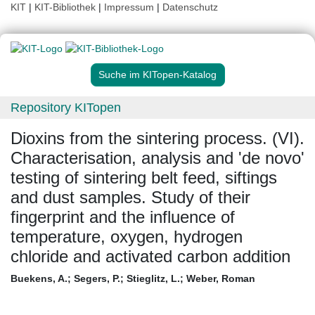
KIT
|
KIT-Bibliothek
|
Impressum
|
Datenschutz
Suche im KITopen-Katalog
Repository KITopen
Dioxins from the sintering process. (VI).
Characterisation, analysis and 'de novo'
testing of sintering belt feed, siftings
and dust samples. Study of their
fingerprint and the influence of
temperature, oxygen, hydrogen
chloride and activated carbon addition
Buekens, A.
;
Segers, P.
;
Stieglitz, L.
;
Weber, Roman