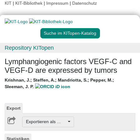
KIT
|
KIT-Bibliothek
|
Impressum
|
Datenschutz
Suche im KITopen-Katalog
Repository KITopen
Lymphangiogenic factors VEGF-C and
VEGF-D are expressed by tumors
Krishnan, J.
;
Steffen, A.
;
Mandriotta, S.
;
Pepper, M.
;
Sleeman, J. P.
Export
Exportieren als ...
Statistiken