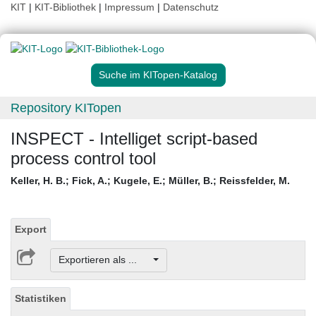
KIT
|
KIT-Bibliothek
|
Impressum
|
Datenschutz
Suche im KITopen-Katalog
Repository KITopen
INSPECT - Intelliget script-based
process control tool
Keller, H. B.
;
Fick, A.
;
Kugele, E.
;
Müller, B.
;
Reissfelder, M.
Export
Exportieren als ...
Statistiken