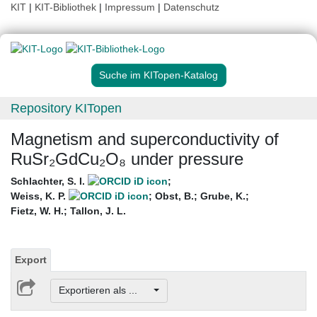
KIT
|
KIT-Bibliothek
|
Impressum
|
Datenschutz
Suche im KITopen-Katalog
Repository KITopen
Magnetism and superconductivity of
RuSr₂GdCu₂O₈ under pressure
Schlachter, S. I.
;
Weiss, K. P.
;
Obst, B.
;
Grube, K.
;
Fietz, W. H.
;
Tallon, J. L.
Export
Exportieren als ...