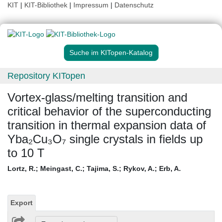
KIT
|
KIT-Bibliothek
|
Impressum
|
Datenschutz
Suche im KITopen-Katalog
Repository KITopen
Vortex-glass/melting transition and
critical behavior of the superconducting
transition in thermal expansion data of
Yba₂Cu₃O₇ single crystals in fields up
to 10 T
Lortz, R.
;
Meingast, C.
;
Tajima, S.
;
Rykov, A.
;
Erb, A.
Export