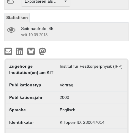
Exportieren als ...
Statistiken
Seitenaufrufe: 45
seit 10.09.2018
Zugehörige
Institut für Festkörperphysik (IFP)
Institution(en) am KIT
Publikationstyp
Vortrag
Publikationsjahr
2000
Sprache
Englisch
Identifikator
KITopen-ID: 230047014