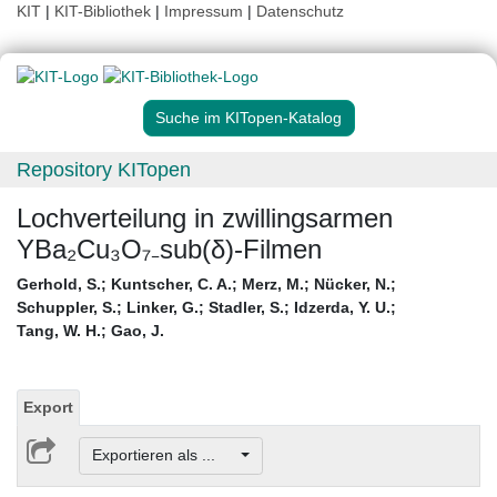
KIT
|
KIT-Bibliothek
|
Impressum
|
Datenschutz
Suche im KITopen-Katalog
Repository KITopen
Lochverteilung in zwillingsarmen
YBa₂Cu₃O₇₋sub(δ)-Filmen
Gerhold, S.
;
Kuntscher, C. A.
;
Merz, M.
;
Nücker, N.
;
Schuppler, S.
;
Linker, G.
;
Stadler, S.
;
Idzerda, Y. U.
;
Tang, W. H.
;
Gao, J.
Export
Exportieren als ...