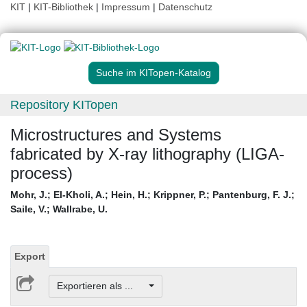
KIT
|
KIT-Bibliothek
|
Impressum
|
Datenschutz
Suche im KITopen-Katalog
Repository KITopen
Microstructures and Systems
fabricated by X-ray lithography (LIGA-
process)
Mohr, J.
;
El-Kholi, A.
;
Hein, H.
;
Krippner, P.
;
Pantenburg, F. J.
;
Saile, V.
;
Wallrabe, U.
Export
Exportieren als ...