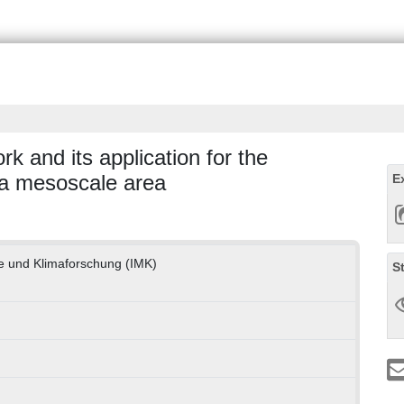
k and its application for the
in a mesoscale area
E
gie und Klimaforschung (IMK)
S