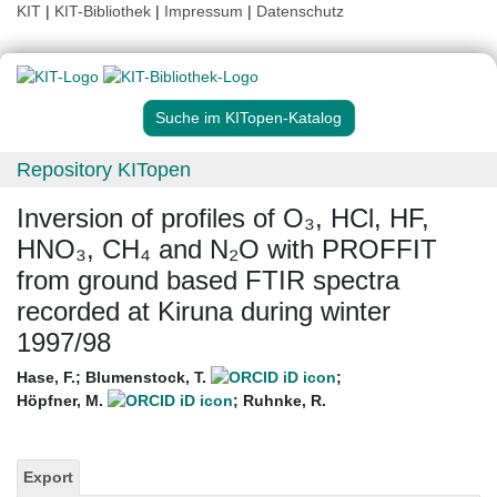
KIT
|
KIT-Bibliothek
|
Impressum
|
Datenschutz
Suche im KITopen-Katalog
Repository KITopen
Inversion of profiles of O₃, HCl, HF,
HNO₃, CH₄ and N₂O with PROFFIT
from ground based FTIR spectra
recorded at Kiruna during winter
1997/98
Hase, F.
;
Blumenstock, T.
;
Höpfner, M.
;
Ruhnke, R.
Export