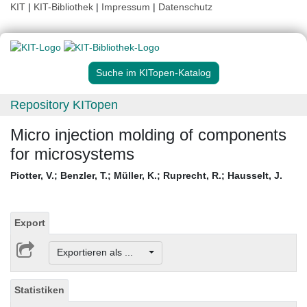
KIT
|
KIT-Bibliothek
|
Impressum
|
Datenschutz
Suche im KITopen-Katalog
Repository KITopen
Micro injection molding of components
for microsystems
Piotter, V.
;
Benzler, T.
;
Müller, K.
;
Ruprecht, R.
;
Hausselt, J.
Export
Exportieren als ...
Statistiken