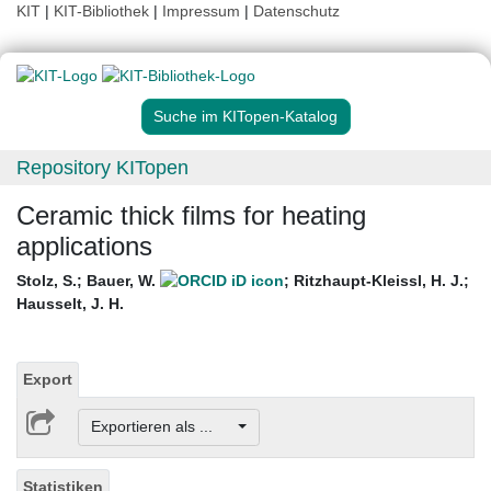
KIT
|
KIT-Bibliothek
|
Impressum
|
Datenschutz
Suche im KITopen-Katalog
Repository KITopen
Ceramic thick films for heating
applications
Stolz, S.
;
Bauer, W.
;
Ritzhaupt-Kleissl, H. J.
;
Hausselt, J. H.
Export
Exportieren als ...
Statistiken