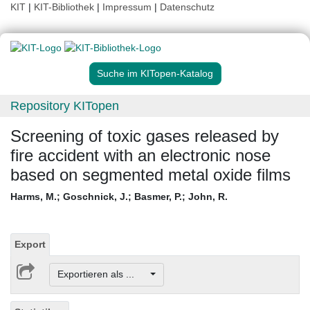
KIT
|
KIT-Bibliothek
|
Impressum
|
Datenschutz
Suche im KITopen-Katalog
Repository KITopen
Screening of toxic gases released by
fire accident with an electronic nose
based on segmented metal oxide films
Harms, M.
;
Goschnick, J.
;
Basmer, P.
;
John, R.
Export
Exportieren als ...