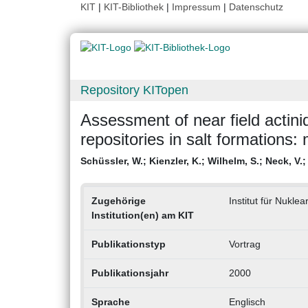
KIT
|
KIT-Bibliothek
|
Impressum
|
Datenschutz
Repository KITopen
Assessment of near field actini
repositories in salt formations: 
Schüssler, W.
;
Kienzler, K.
;
Wilhelm, S.
;
Neck, V.
Zugehörige
Institut für Nukle
Institution(en) am KIT
Publikationstyp
Vortrag
Publikationsjahr
2000
Sprache
Englisch