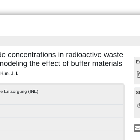
de concentrations in radioactive waste
modeling the effect of buffer materials
E
;
Kim, J. I.
are Entsorgung (INE)
S