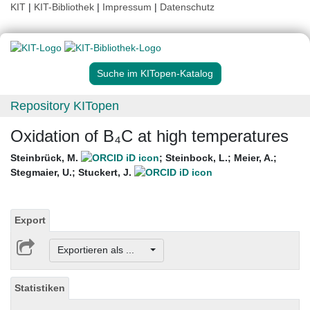
KIT
|
KIT-Bibliothek
|
Impressum
|
Datenschutz
Suche im KITopen-Katalog
Repository KITopen
Oxidation of B₄C at high temperatures
Steinbrück, M.
;
Steinbock, L.
;
Meier, A.
;
Stegmaier, U.
;
Stuckert, J.
Export
Exportieren als ...
Statistiken