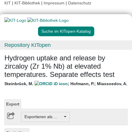
KIT
|
KIT-Bibliothek
|
Impressum
|
Datenschutz
Suche im KITopen-Katalog
Repository KITopen
Hydrogen uptake and release by
zircaloy (Zr 1% Nb) at elevated
temperatures. Separate effects test
Steinbrück, M.
;
Hofmann, P.
;
Miassoedov, A.
Export
Exportieren als ...