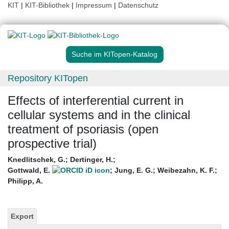
KIT
|
KIT-Bibliothek
|
Impressum
|
Datenschutz
Suche im KITopen-Katalog
Repository KITopen
Effects of interferential current in
cellular systems and in the clinical
treatment of psoriasis (open
prospective trial)
Knedlitschek, G.
;
Dertinger, H.
;
Gottwald, E.
;
Jung, E. G.
;
Weibezahn, K. F.
;
Philipp, A.
Export