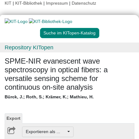
KIT
|
KIT-Bibliothek
|
Impressum
|
Datenschutz
Suche im KITopen-Katalog
Repository KITopen
SPME-NIR evanescent wave
spectroscopy in optical fibers: a
versatile sensing scheme for
continuous on-site analysis
Bürck, J.
;
Roth, S.
;
Krämer, K.
;
Mathieu, H.
Export
Exportieren als ...