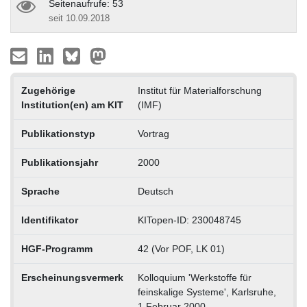
Seitenaufrufe: 53
seit 10.09.2018
Zugehörige
Institut für Materialforschung
Institution(en) am KIT
(IMF)
Publikationstyp
Vortrag
Publikationsjahr
2000
Sprache
Deutsch
Identifikator
KITopen-ID: 230048745
HGF-Programm
42 (Vor POF, LK 01)
Erscheinungsvermerk
Kolloquium 'Werkstoffe für
feinskalige Systeme', Karlsruhe,
1.Februar 2000