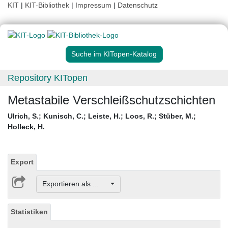
KIT
|
KIT-Bibliothek
|
Impressum
|
Datenschutz
Suche im KITopen-Katalog
Repository KITopen
Metastabile Verschleißschutzschichten
Ulrich, S.
;
Kunisch, C.
;
Leiste, H.
;
Loos, R.
;
Stüber, M.
;
Holleck, H.
Export
Exportieren als ...
Statistiken