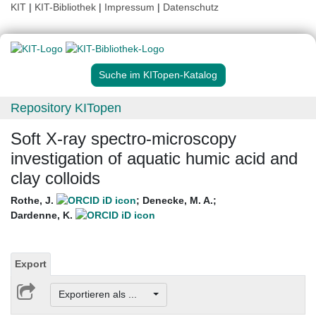
KIT
|
KIT-Bibliothek
|
Impressum
|
Datenschutz
Suche im KITopen-Katalog
Repository KITopen
Soft X-ray spectro-microscopy
investigation of aquatic humic acid and
clay colloids
Rothe, J.
;
Denecke, M. A.
;
Dardenne, K.
Export
Exportieren als ...