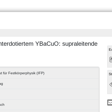
nterdotiertem YBaCuO: supraleitende
E
tut für Festkörperphysik (IFP)
S
ag
sch