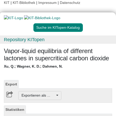
KIT
|
KIT-Bibliothek
|
Impressum
|
Datenschutz
Suche im KITopen-Katalog
Repository KITopen
Vapor-liquid equilibria of different
lactones in supercritical carbon dioxide
Xu, Q.
;
Wagner, K. D.
;
Dahmen, N.
Export
Exportieren als ...
Statistiken