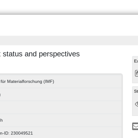
t status and perspectives
E
t für Materialforschung (IMF)
S
g
ch
n-ID: 230049521