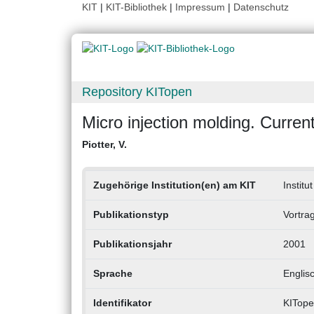
KIT
|
KIT-Bibliothek
|
Impressum
|
Datenschutz
Repository KITopen
Micro injection molding. Curren
Piotter, V.
Zugehörige Institution(en) am KIT
Institu
Publikationstyp
Vortra
Publikationsjahr
2001
Sprache
Englis
Identifikator
KITope