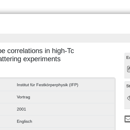
e correlations in high-Tc
ttering experiments
E
Institut für Festkörperphysik (IFP)
S
Vortrag
2001
Englisch