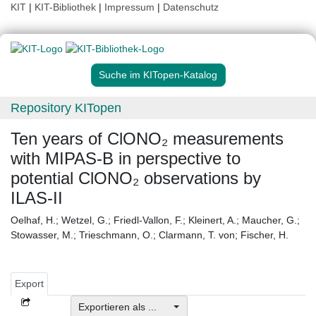
KIT
|
KIT-Bibliothek
|
Impressum
|
Datenschutz
Suche im KITopen-Katalog
Repository KITopen
Ten years of ClONO₂ measurements
with MIPAS-B in perspective to
potential ClONO₂ observations by
ILAS-II
Oelhaf, H.
;
Wetzel, G.
;
Friedl-Vallon, F.
;
Kleinert, A.
;
Maucher, G.
;
Stowasser, M.
;
Trieschmann, O.
;
Clarmann, T. von
;
Fischer, H.
Export
Exportieren als ...