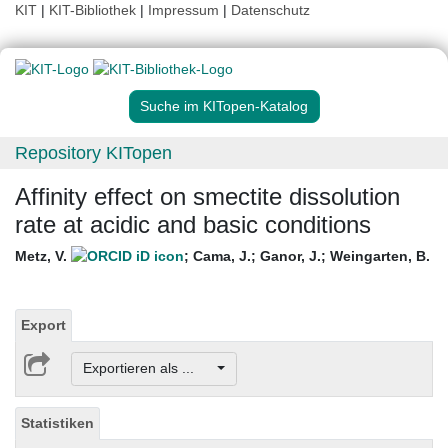
KIT
|
KIT-Bibliothek
|
Impressum
|
Datenschutz
Suche im KITopen-Katalog
Repository KITopen
Affinity effect on smectite dissolution
rate at acidic and basic conditions
Metz, V.
;
Cama, J.
;
Ganor, J.
;
Weingarten, B.
Export
Exportieren als ...
Statistiken