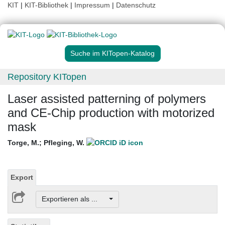
KIT
|
KIT-Bibliothek
|
Impressum
|
Datenschutz
Suche im KITopen-Katalog
Repository KITopen
Laser assisted patterning of polymers
and CE-Chip production with motorized
mask
Torge, M.
;
Pfleging, W.
Export
Exportieren als ...